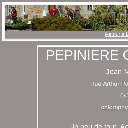
Retour à l
PEPINIERE
Jean-M
Rue Arthur Pat
04
chloroph
Un peu de tout, Ac