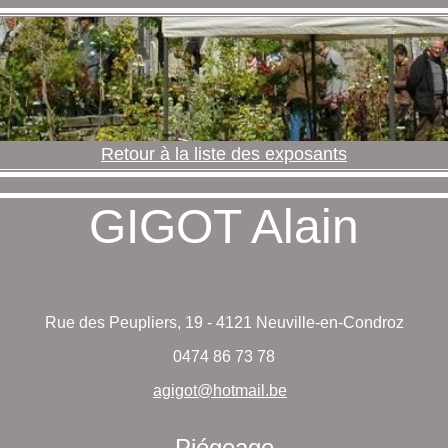
Retour à la liste des exposants
GIGOT Alain
Rue des Peupliers, 19 - 4121 Neuville-en-Condroz
0474 86 73 78
agigot@hotmail.be
Piégeage