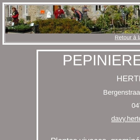
Retour à l
PEPINIER
HERT
Bergenstraa
04
davy.her