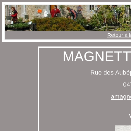
Retour à l
MAGNETTE
Rue des Aubép
04
amagn